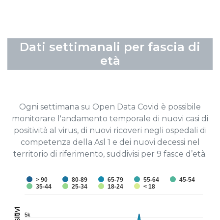
Dati settimanali per fascia di
età
Ogni settimana su Open Data Covid è possibile
monitorare l'andamento temporale di nuovi casi di
positività al virus, di nuovi ricoveri negli ospedali di
competenza della Asl 1 e dei nuovi decessi nel
territorio di riferimento, suddivisi per 9 fasce d’età.
> 90
80-89
65-79
55-64
45-54
35-44
25-34
18-24
< 18
5k
5k