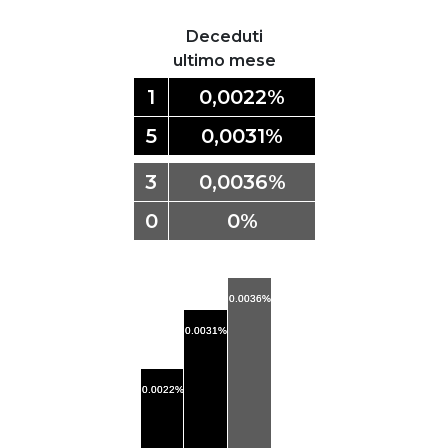
Deceduti
ultimo mese
1
0,0022%
5
0,0031%
3
0,0036%
0
0%
0.0036%
0.0036%
0.0031%
0.0031%
0.0022%
0.0022%