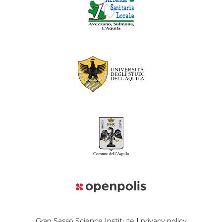
Gran Sasso Science Institute
|
privacy policy