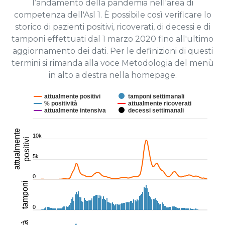
l’andamento della pandemia nell'area di
competenza dell'Asl 1. È possibile così verificare lo
storico di pazienti positivi, ricoverati, di decessi e di
tamponi effettuati dal 1 marzo 2020 fino all'ultimo
aggiornamento dei dati. Per le definizioni di questi
termini si rimanda alla voce Metodologia del menù
in alto a destra nella homepage.
attualmente positivi
tamponi settimanali
% positività
attualmente ricoverati
attualmente intensiva
decessi settimanali
attualmente
10k
positivi
5k
0
tamponi
0