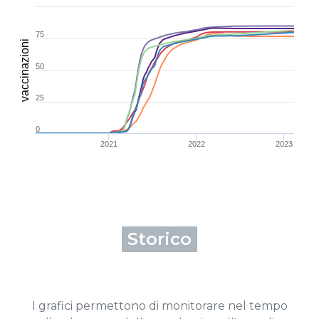
75
vaccinazioni
50
25
0
2021
2022
2023
Storico
I grafici permettono di monitorare nel tempo