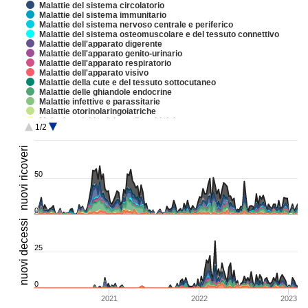
Malattie del sistema circolatorio
Malattie del sistema immunitario
Malattie del sistema nervoso centrale e periferico
Malattie del sistema osteomuscolare e del tessuto connettivo
Malattie dell'apparato digerente
Malattie dell'apparato genito-urinario
Malattie dell'apparato respiratorio
Malattie dell'apparato visivo
Malattie della cute e del tessuto sottocutaneo
Malattie delle ghiandole endocrine
Malattie infettive e parassitarie
Malattie otorinolaringoiatriche
Malattie psichiatriche e disturbi del comportamento
1/2
Malformazioni congenite, cromosomopatie e sindromi geneti…
Sindromi multisistemiche
nuovi ricoveri
Tumori
50
50
0
0
nuovi decessi
25
25
0
0
2021
2022
2023